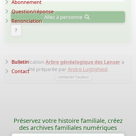
Abonnement
Question/réponse
Allez à personne
Renonciation
?
Bulletin
La publication
Arbre généalogique des Lanser
a
été préparée par
Andre Lugtigheid
.
Contact
contacter l'auteur
Préservez votre histoire familiale, créez
des archives familiales numériques