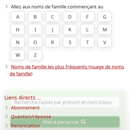
Allez aux noms de famille commençant au
A
B
C
D
F
G
H
I
J
K
L
M
N
O
R
S
T
V
W
Z
Noms de famille les plus fréquents (nuage de noms
de famille)
Liens directs ...
Abonnement
Question/réponse
Allez à personne
Renonciation