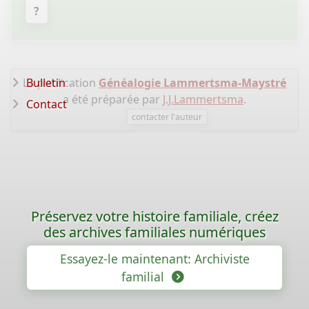
?
La publication
Bulletin
Généalogie Lammertsma-Maystré
a été préparée par
J.J.Lammertsma
.
Contact
contacter l'auteur
Préservez votre histoire familiale, créez
des archives familiales numériques
Essayez-le maintenant: Archiviste
familial