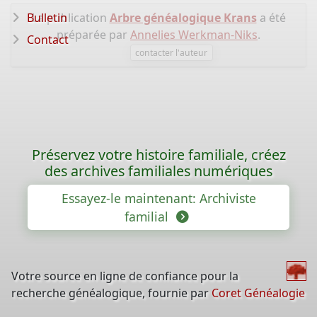
Bulletin
La publication
Arbre généalogique Krans
a été
préparée par
Annelies Werkman-Niks
.
Contact
contacter l'auteur
Préservez votre histoire familiale, créez
des archives familiales numériques
Essayez-le maintenant: Archiviste
familial
Votre source en ligne de confiance pour la
recherche généalogique, fournie par
Coret Généalogie