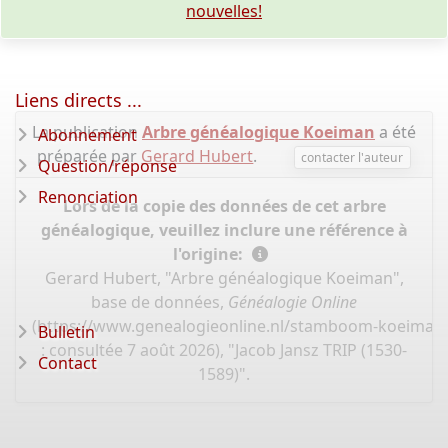
nouvelles!
Liens directs ...
La publication
Arbre généalogique Koeiman
a été
Abonnement
préparée par
Gerard Hubert
.
contacter l'auteur
Question/réponse
Renonciation
Lors de la copie des données de cet arbre
généalogique, veuillez inclure une référence à
l'origine:
Gerard Hubert, "Arbre généalogique Koeiman",
base de données,
Généalogie Online
(
https://www.genealogieonline.nl/stamboom-koeiman
Bulletin
: consultée 7 août 2026), "Jacob Jansz TRIP (1530-
Contact
1589)".