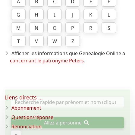
A
B
C
D
E
F
G
H
I
J
K
L
M
N
O
P
R
S
T
V
W
Z
Afficher les informations que Genealogie Online a
concernant le patronyme Peters
.
Liens directs ...
Abonnement
Question/réponse
Allez à personne
Renonciation