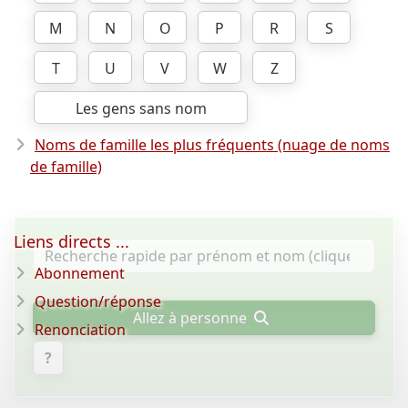
M
N
O
P
R
S
T
U
V
W
Z
Les gens sans nom
Noms de famille les plus fréquents (nuage de noms
de famille)
Liens directs ...
Abonnement
Question/réponse
Allez à personne
Renonciation
?