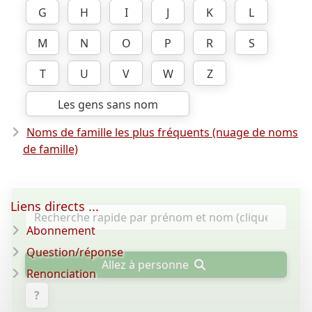
G
H
I
J
K
L
M
N
O
P
R
S
T
U
V
W
Z
Les gens sans nom
Noms de famille les plus fréquents (nuage de noms
de famille)
Liens directs ...
Abonnement
Question/réponse
Allez à personne
Renonciation
?