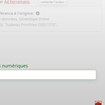
par
Ad Kerremans
.
contacter l'auteur
érence à l'origine:
e données,
Généalogie Online
), "Isabeau Ponthieu (562-????)".
les numériques