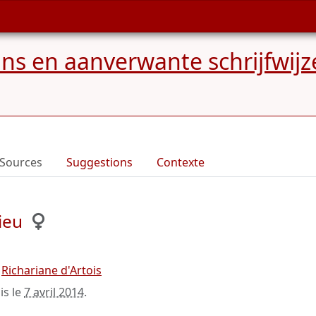
s en aanverwante schrijfwijz
Sources
Suggestions
Contexte
ieu
t
Richariane d'Artois
is le
7 avril 2014
.