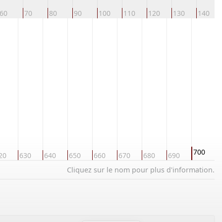
60
70
80
90
100
110
120
130
140
700
20
630
640
650
660
670
680
690
7
Cliquez sur le nom pour plus d'information.