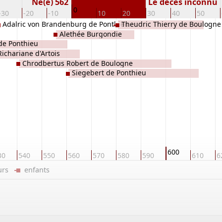
Né(e) 562
Le décès inconnu
0
-30
-20
-10
10
20
30
40
50
Adalric von Brandenburg de Ponthieu
Theudric Thierry de Boulogne
Alethée Burgondie
 de Ponthieu
Richariane d'Artois
Chrodbertus Robert de Boulogne
Siegebert de Ponthieu
600
30
540
550
560
570
580
590
610
6
eurs
enfants