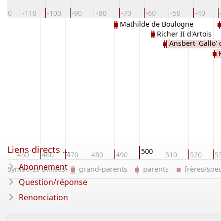
-120
-110
-100
-90
-80
-70
-60
-50
-40
Mathilde de Boulogne
Richer II d'Artois
Ansbert 'Gallo'
Liens directs ...
500
40
450
460
470
480
490
510
520
5
Abonnement
Symboles utilisés:
grand-parents
parents
frères/so
Question/réponse
Renonciation