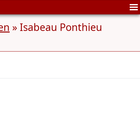
en
»
Isabeau Ponthieu