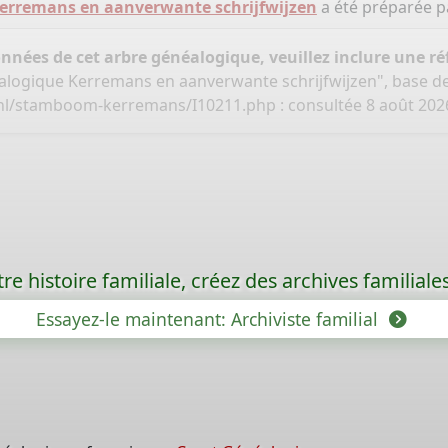
erremans en aanverwante schrijfwijzen
a été préparée 
onnées de cet arbre généalogique, veuillez inclure une réf
alogique Kerremans en aanverwante schrijfwijzen", base d
.nl/stamboom-kerremans/I10211.php
: consultée 8 août 2026
re histoire familiale, créez des archives familia
Essayez-le maintenant: Archiviste familial