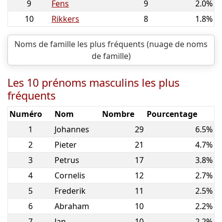
9
Fens
9
2.0%
10
Rikkers
8
1.8%
Noms de famille les plus fréquents (nuage de noms
de famille)
Les 10 prénoms masculins les plus
fréquents
Numéro
Nom
Nombre
Pourcentage
1
Johannes
29
6.5%
2
Pieter
21
4.7%
3
Petrus
17
3.8%
4
Cornelis
12
2.7%
5
Frederik
11
2.5%
6
Abraham
10
2.2%
7
Jan
10
2.2%