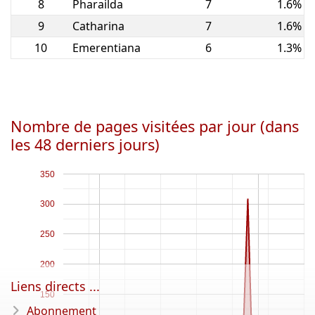
8
Pharailda
7
1.6%
9
Catharina
7
1.6%
10
Emerentiana
6
1.3%
Nombre de pages visitées par jour (dans
les 48 derniers jours)
350
300
250
200
Liens directs ...
150
Abonnement