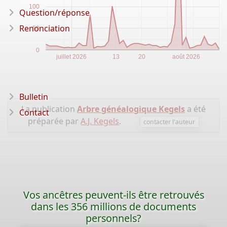
100
Question/réponse
Renonciation
50
0
juillet 2026
13
20
août 2026
Bulletin
La publication
Arbre généalogique Kegels
a été
Contact
préparée par
A.J. Kegels
.
contacter l'auteur
Vos ancêtres peuvent-ils être retrouvés
dans les 356 millions de documents
personnels?