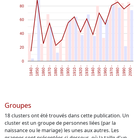
80
60
40
20
0
2000 -
1850 -
1870 -
1890 -
1910 -
1930 -
1950 -
1970 -
1990 -
1840 -
1860 -
1880 -
1900 -
1920 -
1940 -
1960 -
1980 -
Groupes
18
clusters ont été trouvés dans cette publication. Un
cluster est un groupe de personnes liées (par la
naissance ou le mariage) les unes aux autres. Les
grappes sont présentées ci-dessous, où la taille d'un