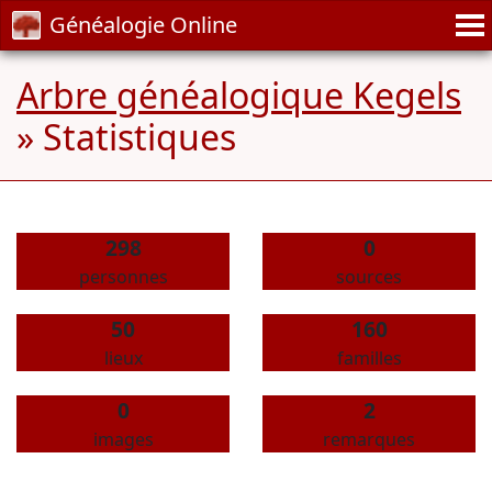
Généalogie Online
Arbre généalogique Kegels
» Statistiques
298
0
personnes
sources
50
160
lieux
familles
0
2
images
remarques