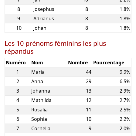
8
Josephus
8
1.8%
9
Adrianus
8
1.8%
10
Johan
8
1.8%
Les 10 prénoms féminins les plus
répandus
Numéro
Nom
Nombre
Pourcentage
1
Maria
44
9.9%
2
Anna
29
6.5%
3
Johanna
13
2.9%
4
Mathilda
12
2.7%
5
Rosalia
11
2.5%
6
Sophia
10
2.2%
7
Cornelia
9
2.0%