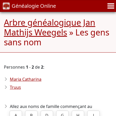
Généalogie Online
Arbre généalogique Jan
Mathijs Weegels
» Les gens
sans nom
Personnes
1
-
2
de
2
:
Maria Catharina
Truus
Allez aux noms de famille commençant au
A
B
D
G
H
J