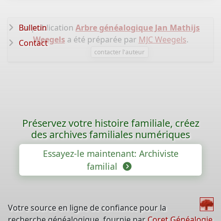
Bulletin
La publication
Arbre généalogique Jan Mathijs
Weegels
a été préparée par
MJC Weegels
.
Contact
contacter l'auteur
Préservez votre histoire familiale, créez
des archives familiales numériques
Essayez-le maintenant: Archiviste
familial
Votre source en ligne de confiance pour la
recherche généalogique, fournie par
Coret Généalogie