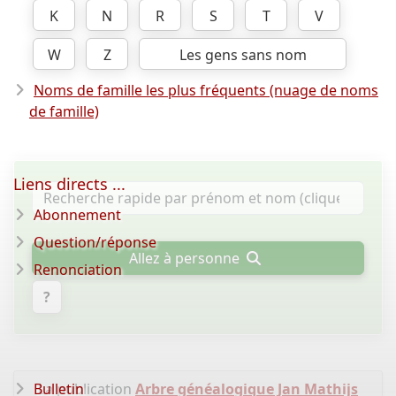
K
N
R
S
T
V
W
Z
Les gens sans nom
Noms de famille les plus fréquents (nuage de noms
de famille)
Liens directs ...
Abonnement
Question/réponse
Allez à personne
Renonciation
?
Bulletin
La publication
Arbre généalogique Jan Mathijs