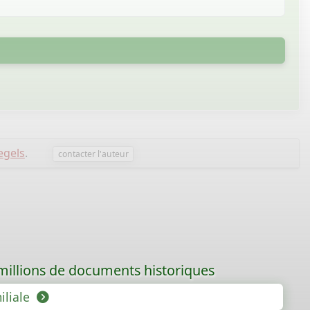
egels
.
contacter l'auteur
 millions de documents historiques
iliale