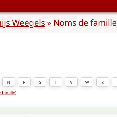
ijs Weegels
» Noms de famill
N
R
S
T
V
W
Z
 famille)