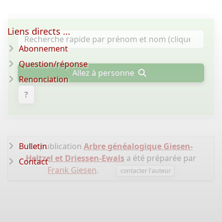
Liens directs ...
Abonnement
Question/réponse
Allez à personne
Renonciation
?
Bulletin
La publication
Arbre généalogique Giesen-
Heltzel et Driessen-Ewals
a été préparée par
Contact
Frank Giesen
.
contacter l'auteur