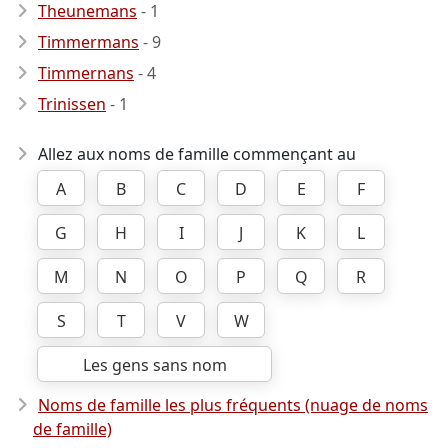
Theunemans
- 1
Timmermans
- 9
Timmernans
- 4
Trinissen
- 1
Allez aux noms de famille commençant au
A
B
C
D
E
F
G
H
I
J
K
L
M
N
O
P
Q
R
S
T
V
W
Les gens sans nom
Noms de famille les plus fréquents (nuage de noms
de famille)