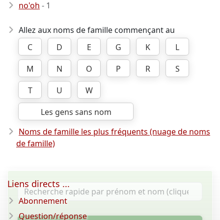
no'oh
- 1
Allez aux noms de famille commençant au
C
D
E
G
K
L
M
N
O
P
R
S
T
U
W
Les gens sans nom
Noms de famille les plus fréquents (nuage de noms
de famille)
Liens directs ...
Abonnement
Question/réponse