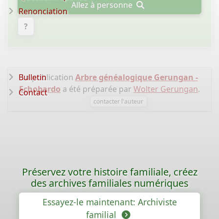
Allez à personne
Renonciation
?
Bulletin
La publication
Arbre généalogique Gerungan -
Echobardo
a été préparée par
Wolter Gerungan
.
Contact
contacter l'auteur
Préservez votre histoire familiale, créez
des archives familiales numériques
Essayez-le maintenant: Archiviste
familial