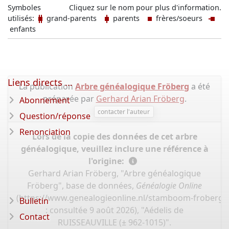
Symboles
Cliquez sur le nom pour plus d'information.
utilisés:
grand-parents
parents
frères/soeurs
enfants
Liens directs ...
La publication
Arbre généalogique Fröberg
a été
préparée par
Gerhard Arian Fröberg
.
Abonnement
contacter l'auteur
Question/réponse
Renonciation
Lors de la copie des données de cet arbre
généalogique, veuillez inclure une référence à
l'origine:
Gerhard Arian Fröberg, "Arbre généalogique
Fröberg", base de données,
Généalogie Online
(
https://www.genealogieonline.nl/stamboom-froberg/
Bulletin
: consultée 9 août 2026), "Aédelis de
Contact
RUISSEAUVILLE (± 962-1015)".