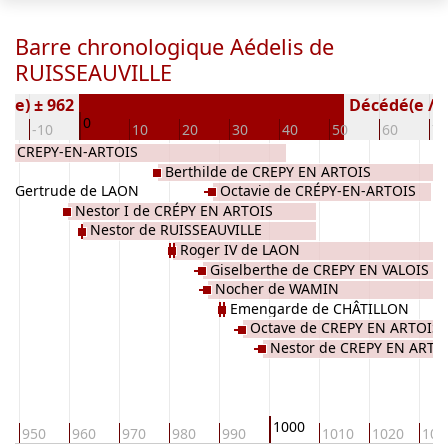
Barre chronologique Aédelis de
RUISSEAUVILLE
é(e) ± 962
Décédé(e / s)
0
0
-10
10
20
30
40
50
60
70
 de CREPY-EN-ARTOIS
se
Berthilde de CREPY EN ARTOIS
Gertrude de LAON
Octavie de CRÉPY-EN-ARTOIS
Nestor I de CRÉPY EN ARTOIS
Nestor de RUISSEAUVILLE
Roger IV de LAON
Giselberthe de CREPY EN VALOIS
Nocher de WAMIN
Emengarde de CHÂTILLON
Octave de CREPY EN ARTOIS
Nestor de CREPY EN ARTO
1000
950
960
970
980
990
1010
1020
103