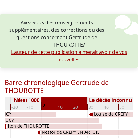
Avez-vous des renseignements
supplémentaires, des corrections ou des
questions concernant Gertrude de
THOUROTTE?
L'auteur de cette publication aimerait avoir de vos
nouvelles!
Barre chronologique Gertrude de
THOUROTTE
Né(e) 1000
Le décès inconnu
0
30
-20
-10
10
20
30
40
50
6
ROUCY
Louise de CREPY
 COUCY
Iton de THOUROTTE
Nestor de CREPY EN ARTOIS