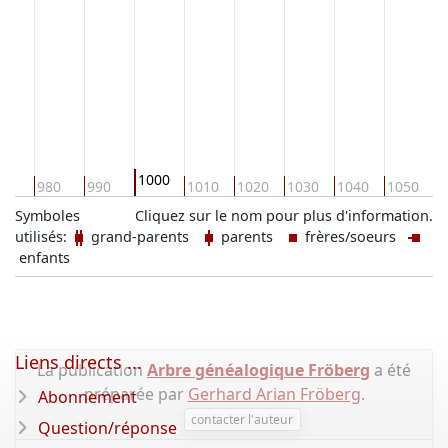
1000
70
980
990
1010
1020
1030
1040
1050
1
Symboles
Cliquez sur le nom pour plus d'information.
utilisés:
grand-parents
parents
frères/soeurs
enfants
Liens directs ...
La publication
Arbre généalogique Fröberg
a été
préparée par
Gerhard Arian Fröberg
.
Abonnement
contacter l'auteur
Question/réponse