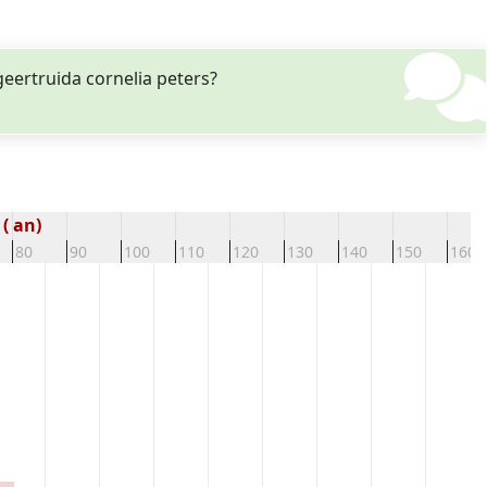
eertruida cornelia peters?
( an)
80
90
100
110
120
130
140
150
160