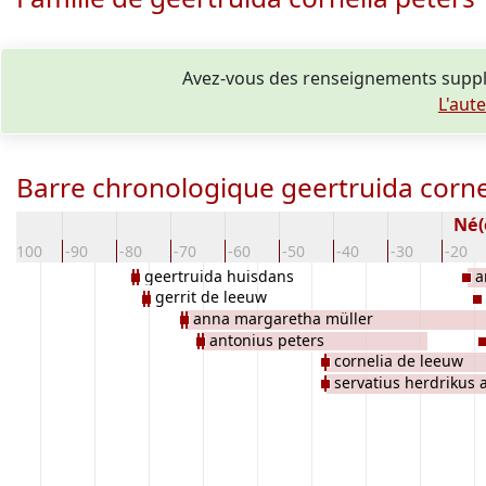
Avez-vous des renseignements supplé
L'aut
Barre chronologique geertruida corne
Né(
-100
-90
-80
-70
-60
-50
-40
-30
-20
geertruida huisdans
a
gerrit de leeuw
anna margaretha müller
antonius peters
cornelia de leeuw
servatius herdrikus 