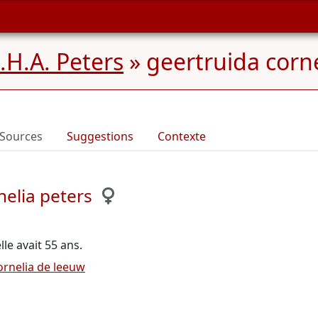
.H.A. Peters
»
geertruida corne
Sources
Suggestions
Contexte
elia peters
elle avait 55 ans.
ornelia de leeuw