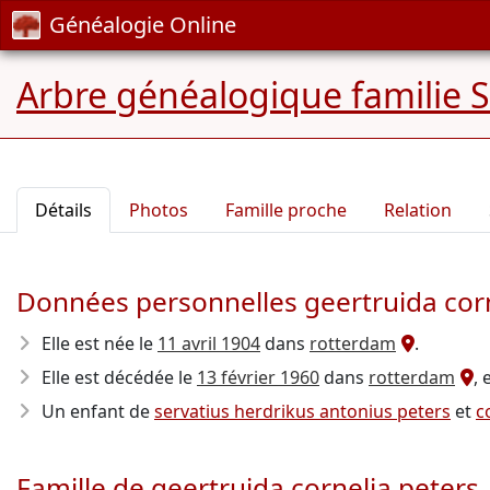
Généalogie Online
Arbre généalogique familie S
Détails
Photos
Famille proche
Relation
Données personnelles geertruida corn
Elle est née le
11 avril 1904
dans
rotterdam
.
Elle est décédée le
13 février 1960
dans
rotterdam
, 
Un enfant de
servatius herdrikus antonius peters
et
c
Famille de geertruida cornelia peters