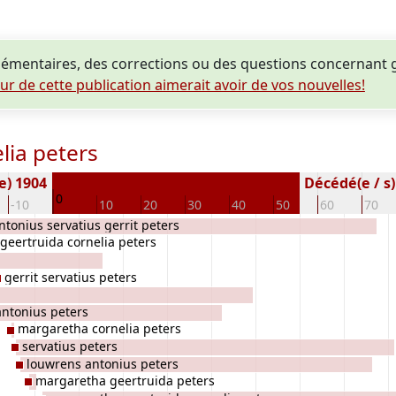
mentaires, des corrections ou des questions concernant g
eur de cette publication aimerait avoir de vos nouvelles!
lia peters
e) 1904
Décédé(e / s) 
0
-10
10
20
30
40
50
60
70
ntonius servatius gerrit peters
geertruida cornelia peters
gerrit servatius peters
antonius peters
margaretha cornelia peters
servatius peters
louwrens antonius peters
margaretha geertruida peters