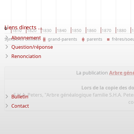
Liens directs ...
800
1810
1820
1830
1840
1850
1860
1870
1880
1
Abonnement
Symboles utilisés:
grand-parents
parents
frères/so
Question/réponse
Renonciation
La publication
Arbre géné
Lors de la copie des d
S.H.A. Peters, "Arbre généalogique familie S.H.A. Pet
Bulletin
co
Contact