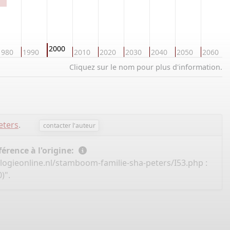
2000
1980
1990
2010
2020
2030
2040
2050
2060
Cliquez sur le nom pour plus d'information.
eters
.
contacter l'auteur
érence à l'origine:
ogieonline.nl/stamboom-familie-sha-peters/I53.php
:
)".