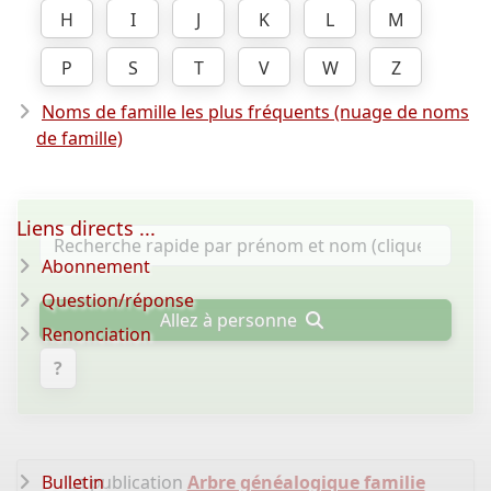
H
I
J
K
L
M
P
S
T
V
W
Z
Noms de famille les plus fréquents (nuage de noms
de famille)
Liens directs ...
Abonnement
Question/réponse
Allez à personne
Renonciation
?
Bulletin
La publication
Arbre généalogique familie