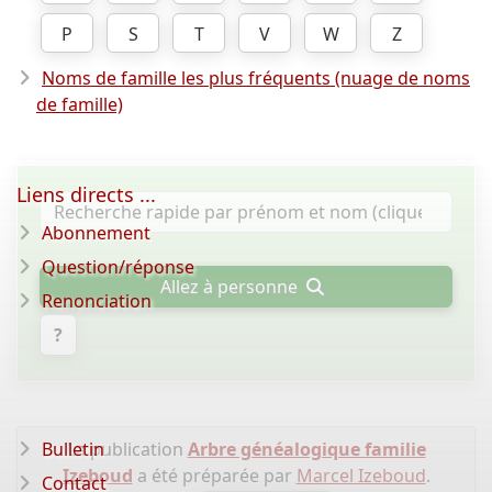
P
S
T
V
W
Z
Noms de famille les plus fréquents (nuage de noms
de famille)
Liens directs ...
Abonnement
Question/réponse
Allez à personne
Renonciation
?
Bulletin
La publication
Arbre généalogique familie
Izeboud
a été préparée par
Marcel Izeboud
.
Contact