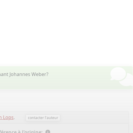
rnant Johannes Weber?
n Lops
.
contacter l'auteur
érence à l'origine: