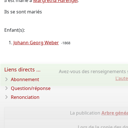
Il est marié à
Margretha Harengel
.
Ils se sont mariés
Enfant(s):
Johann Georg Weber
-1868
Liens directs ...
Avez-vous des renseignements 
L'aut
Abonnement
Question/réponse
Renonciation
La publication
Arbre généa
Lors de la copie des d