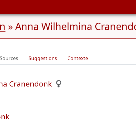
en
»
Anna Wilhelmina Cranend
Sources
Suggestions
Contexte
ina Cranendonk
onk