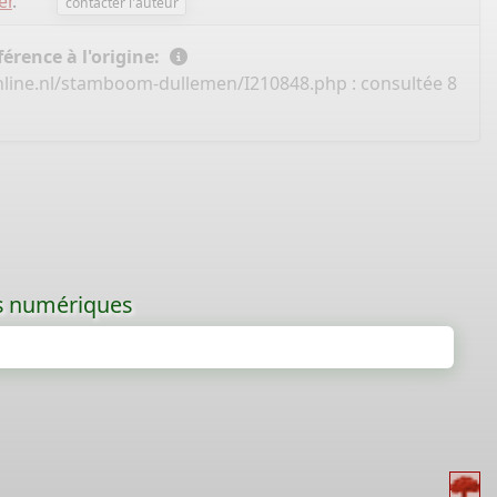
er
.
contacter l'auteur
érence à l'origine:
nline.nl/stamboom-dullemen/I210848.php
: consultée 8
les numériques