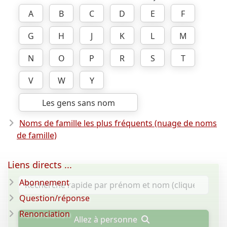
A
B
C
D
E
F
G
H
J
K
L
M
N
O
P
R
S
T
V
W
Y
Les gens sans nom
Noms de famille les plus fréquents (nuage de noms
de famille)
Liens directs ...
Abonnement
Question/réponse
Renonciation
Allez à personne