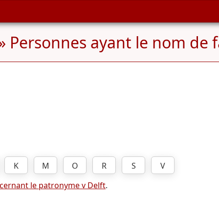
» Personnes ayant le nom de f
K
M
O
R
S
V
cernant le patronyme v Delft
.