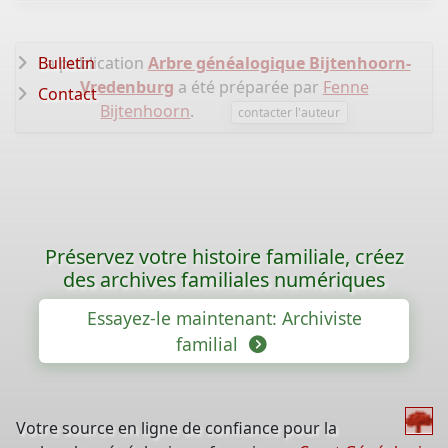
La publication
Bulletin
Arbre généalogique Bijtenhoorn-
Vredenburg
a été préparée par
Fenne
Contact
Bijtenhoorn
.
contacter l'auteur
Préservez votre histoire familiale, créez
des archives familiales numériques
Essayez-le maintenant: Archiviste
familial
Votre source en ligne de confiance pour la