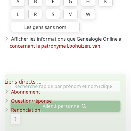
A
B
F
G
H
K
L
R
S
V
W
Les gens sans nom
Afficher les informations que Genealogie Online a
concernant le patronyme Loohuizen, van
.
Liens directs ...
Abonnement
Question/réponse
Allez à personne
Renonciation
?