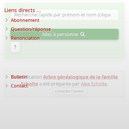
Liens directs ...
Abonnement
Question/réponse
Allez à personne
Renonciation
?
Bulletin
La publication
Arbre généalogique de la famille
Scholte
a été préparée par
Alex Scholte
.
Contact
contacter l'auteur