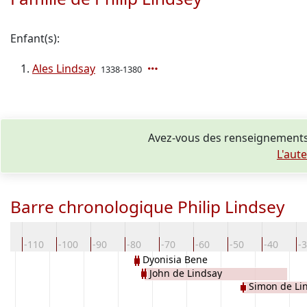
Enfant(s):
Ales Lindsay
1338-1380
Avez-vous des renseignements 
L'aut
Barre chronologique Philip Lindsey
20
-110
-100
-90
-80
-70
-60
-50
-40
-
Dyonisia Bene
John de Lindsay
Simon de Li