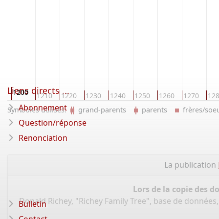
Liens directs ...
1200
0
1210
1220
1230
1240
1250
1260
1270
12
Abonnement
Symboles utilisés:
grand-parents
parents
frères/so
Question/réponse
Renonciation
La publication
Lors de la copie des d
Donald Richey, "Richey Family Tree", base de données
Bulletin