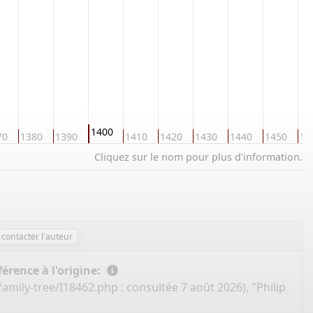
1400
70
1380
1390
1410
1420
1430
1440
1450
14
Cliquez sur le nom pour plus d'information.
contacter l'auteur
érence à l'origine:
family-tree/I18462.php
: consultée 7 août 2026), "Philip