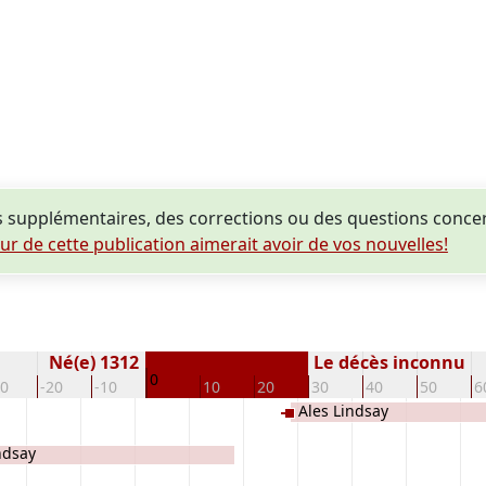
supplémentaires, des corrections ou des questions concer
eur de cette publication aimerait avoir de vos nouvelles!
Né(e) 1312
Le décès inconnu
0
30
-20
-10
10
20
30
40
50
6
Ales Lindsay
ndsay