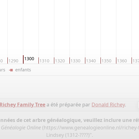
1300
80
1290
1310
1320
1330
1340
1350
1360
13
eurs
enfants
Richey Family Tree
a été préparée par
Donald Richey
.
onnées de cet arbre généalogique, veuillez inclure une réf
,
Généalogie Online
(
https://www.genealogieonline.nl/richey-
Lindsey (1312-????)".