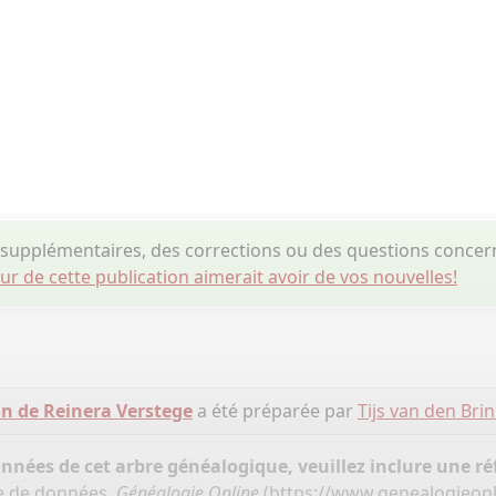
supplémentaires, des corrections ou des questions concern
eur de cette publication aimerait avoir de vos nouvelles!
ion de Reinera Verstege
a été préparée par
Tijs van den Bri
onnées de cet arbre généalogique, veuillez inclure une réf
ase de données,
Généalogie Online
(
https://www.genealogieonl