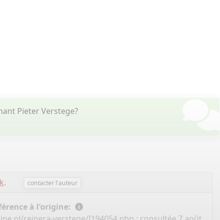
ant Pieter Verstege?
nk
.
contacter l'auteur
érence à l'origine:
ine.nl/reinera-verstege/I194054.php
: consultée 7 août