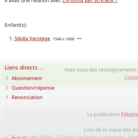
Il avait une relation avec
Christina van Schrieck ?
.
Enfant(s):
Sibilla Verstege
1540-± 1608
Liens directs ...
Avez-vous des renseignements 
L'aut
Abonnement
Question/réponse
Renonciation
La publication
Filiat
Lors de la copie des d
Tijs van den Brink, "Filiation de Reinera Verstege", b