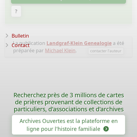
?
Bulletin
La publication
Landgraf-Klein Genealogie
a été
Contact
préparée par
Michael Klein
.
contacter l'auteur
Recherchez près de 3 millions de cartes
de prières provenant de collections de
particuliers, d'associations et d'archives
Archives Ouvertes est la plateforme en
ligne pour l'histoire familiale