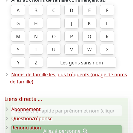
Allez aux noms de famille commençant au
A
B
C
D
E
F
G
H
I
J
K
L
M
N
O
P
Q
R
S
T
U
V
W
X
Y
Z
Les gens sans nom
Noms de famille les plus fréquents (nuage de noms
de famille)
Liens directs ...
Abonnement
Question/réponse
Renonciation
Allez à personne