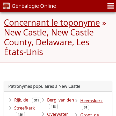
Généalogie Online
Concernant le toponyme
»
New Castle, New Castle
County, Delaware, Les
États-Unis
Patronymes populaires à New Castle
Rijk, de
Berg, van den
Heemskerk
311
118
Streefkerk
74
Overwater
Groot, de
186