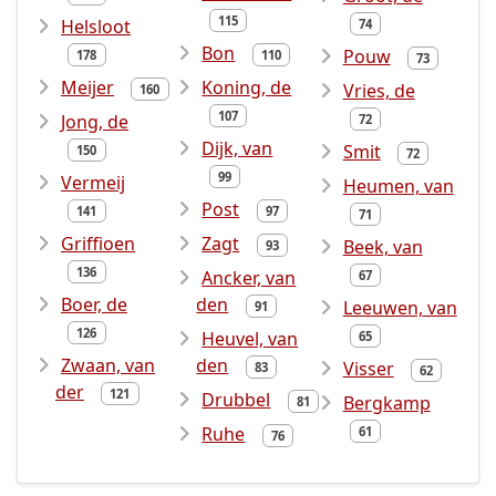
115
Helsloot
74
Bon
Pouw
178
110
73
Meijer
Koning, de
Vries, de
160
107
Jong, de
72
Dijk, van
Smit
150
72
99
Vermeij
Heumen, van
Post
141
97
71
Griffioen
Zagt
Beek, van
93
136
Ancker, van
67
Boer, de
den
Leeuwen, van
91
126
Heuvel, van
65
Zwaan, van
den
Visser
83
62
der
121
Drubbel
Bergkamp
81
Ruhe
61
76