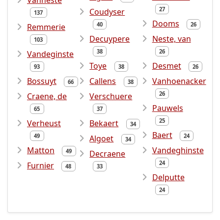
Vanneste
27
Coudyser
137
Dooms
40
26
Remmerie
Decuypere
Neste, van
103
38
26
Vandeginste
Toye
Desmet
93
38
26
Bossuyt
Callens
Vanhoenacker
66
38
26
Craene, de
Verschuere
Pauwels
65
37
25
Verheust
Bekaert
34
Baert
49
24
Algoet
34
Matton
Vandeghinste
49
Decraene
24
Furnier
48
33
Delputte
24