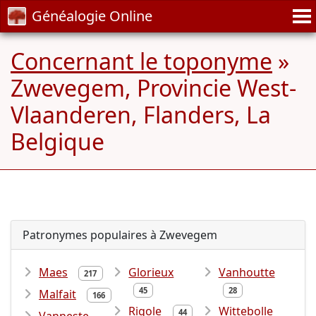
Généalogie Online
Concernant le toponyme
»
Zwevegem, Provincie West-
Vlaanderen, Flanders, La
Belgique
Patronymes populaires à Zwevegem
Maes
Glorieux
Vanhoutte
217
45
28
Malfait
166
Rigole
Wittebolle
44