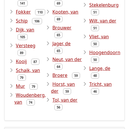
141
69
Stekelenburg
Fokker
Kooten, van
110
51
69
Schip
Wilt, van der
106
Brouwer
51
Dijk, van
65
Vliet, van
105
Jager, de
50
Versteeg
65
Hoogendoorn
89
Neut, van der
50
Kooij
87
64
Lange, de
Schaik, van
Broere
59
48
79
Horst, van
Tricht, van
Mur
79
der
59
46
Woudenberg,
Tol, van der
van
74
56