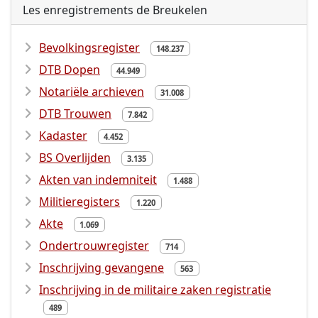
Les enregistrements de Breukelen
Bevolkingsregister
148.237
DTB Dopen
44.949
Notariële archieven
31.008
DTB Trouwen
7.842
Kadaster
4.452
BS Overlijden
3.135
Akten van indemniteit
1.488
Militieregisters
1.220
Akte
1.069
Ondertrouwregister
714
Inschrijving gevangene
563
Inschrijving in de militaire zaken registratie
489