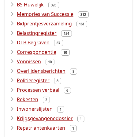
BS Huwelijk
395
Memories van Successie
312
Bidprentjesverzameling
161
Belastingregister
154
DTB Begraven
87
Correspondentie
10
Vonnissen
10
Overlijdensberichten
8
Politieregister
8
Processen verbaal
6
Rekesten
2
Inwonerslijsten
1
Krijgsgevangenedossier
1
Repatriantenkaarten
1