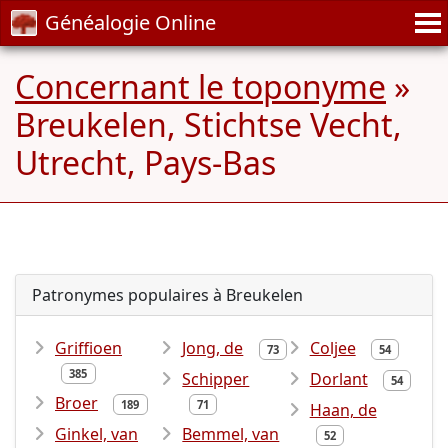
Généalogie Online
Concernant le toponyme
»
Breukelen, Stichtse Vecht,
Utrecht, Pays-Bas
Patronymes populaires à Breukelen
Griffioen
Jong, de
Coljee
73
54
385
Schipper
Dorlant
54
Broer
189
71
Haan, de
Ginkel, van
Bemmel, van
52