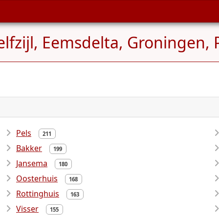
lfzijl, Eemsdelta, Groningen,
Pels
211
Bakker
199
Jansema
180
Oosterhuis
168
Rottinghuis
163
Visser
155