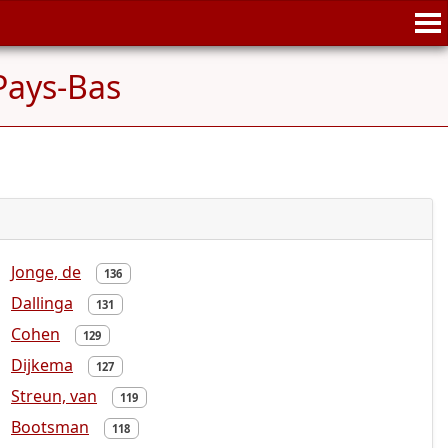
 Pays-Bas
Jonge, de
136
Dallinga
131
Cohen
129
Dijkema
127
Streun, van
119
Bootsman
118