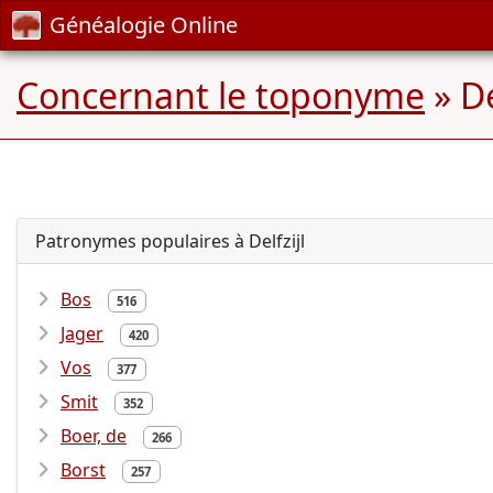
Généalogie Online
Concernant le toponyme
» De
Patronymes populaires à Delfzijl
Bos
516
Jager
420
Vos
377
Smit
352
Boer, de
266
Borst
257