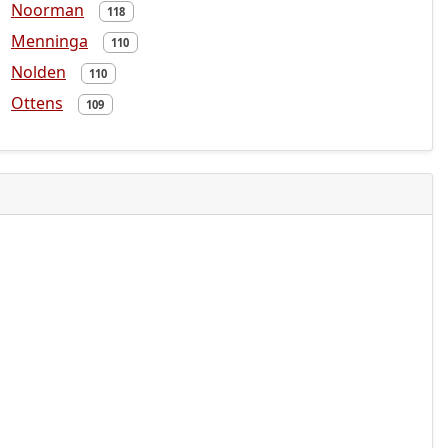
Noorman
118
Menninga
110
Nolden
110
Ottens
109