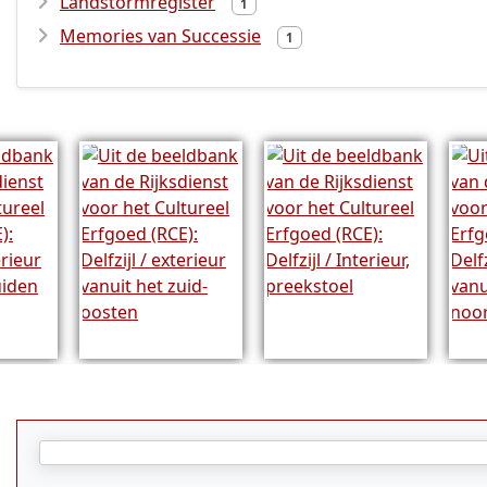
Landstormregister
1
Memories van Successie
1