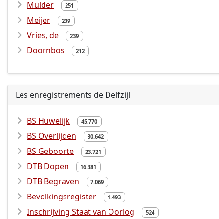
Mulder
251
Meijer
239
Vries, de
239
Doornbos
212
Les enregistrements de Delfzijl
BS Huwelijk
45.770
BS Overlijden
30.642
BS Geboorte
23.721
DTB Dopen
16.381
DTB Begraven
7.069
Bevolkingsregister
1.493
Inschrijving Staat van Oorlog
524