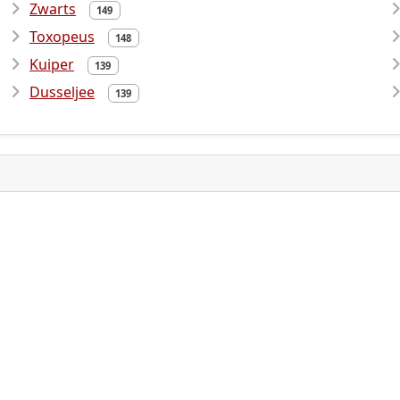
Zwarts
149
Toxopeus
148
Kuiper
139
Dusseljee
139