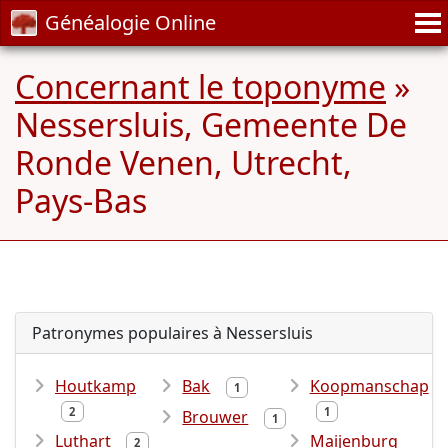
Généalogie Online
Concernant le toponyme
»
Nessersluis, Gemeente De
Ronde Venen, Utrecht,
Pays-Bas
Patronymes populaires à Nessersluis
Houtkamp
Bak
Koopmanschap
1
2
1
Brouwer
1
Luthart
Maijenburg
2