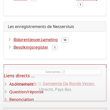
1
Les enregistrements de Nessersluis
Bidprentjesverzameling
14
Bevolkingsregister
1
Geonames
Liens directs ...
Nessersluis
,
Gemeente De Ronde Venen
,
Abonnement
Utrecht, Pays-Bas
Question/réponse
Renonciation