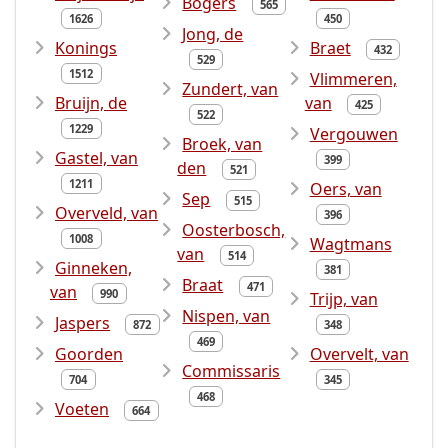
Bogers
565
1626
450
Jong, de
Konings
Braet
432
529
1512
Vlimmeren,
Zundert, van
Bruijn, de
van
425
522
1229
Vergouwen
Broek, van
Gastel, van
399
den
521
1211
Oers, van
Sep
515
Overveld, van
396
Oosterbosch,
1008
Wagtmans
van
514
Ginneken,
381
Braat
471
van
990
Trijp, van
Nispen, van
Jaspers
872
348
469
Goorden
Overvelt, van
Commissaris
704
345
468
Voeten
664