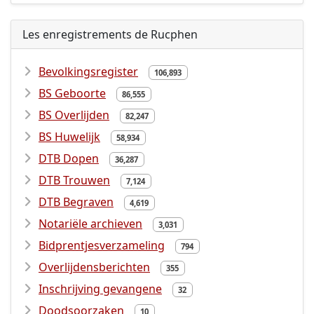
Les enregistrements de Rucphen
Bevolkingsregister
106,893
BS Geboorte
86,555
BS Overlijden
82,247
BS Huwelijk
58,934
DTB Dopen
36,287
DTB Trouwen
7,124
DTB Begraven
4,619
Notariële archieven
3,031
Bidprentjesverzameling
794
Overlijdensberichten
355
Inschrijving gevangene
32
Doodsoorzaken
10