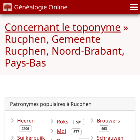
Généalogie Online
Concernant le toponyme
»
Rucphen, Gemeente
Rucphen, Noord-Brabant,
Pays-Bas
Patronymes populaires à Rucphen
Heeren
Brouwers
Roks
591
2206
463
Mol
577
Suijkerbuijk
Schrauwen