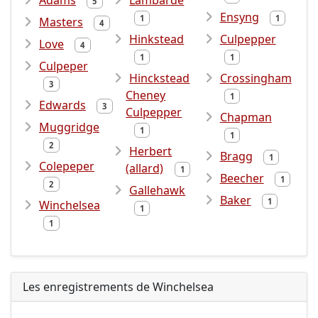
Adams
Lambarde
5
Ensyng
1
1
Masters
4
Hinkstead
Culpepper
Love
4
1
1
Culpeper
Hinckstead
Crossingham
3
Cheney
1
Edwards
3
Culpepper
Chapman
Muggridge
1
1
2
Herbert
Bragg
1
Colepeper
(allard)
1
Beecher
1
2
Gallehawk
Baker
1
Winchelsea
1
1
Les enregistrements de Winchelsea