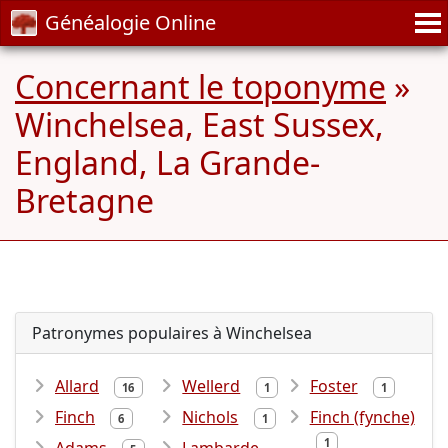
Généalogie Online
Concernant le toponyme
»
Winchelsea, East Sussex,
England, La Grande-
Bretagne
Patronymes populaires à Winchelsea
Allard
Wellerd
Foster
16
1
1
Finch
Nichols
Finch (fynche)
6
1
1