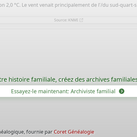
on 2,0 °C. Le vent venait principalement de l'/du sud-quart
Source: KNMI
re histoire familiale, créez des archives familia
Essayez-le maintenant: Archiviste familial
néalogique, fournie par
Coret Généalogie