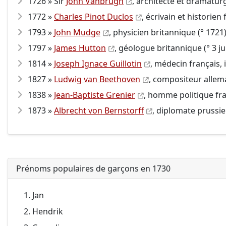
1726 » Sir
John Vanbrugh
, architecte et dramaturg
1772 »
Charles Pinot Duclos
, écrivain et historien 
1793 »
John Mudge
, physicien britannique (° 1721)
1797 »
James Hutton
, géologue britannique (° 3 ju
1814 »
Joseph Ignace Guillotin
, médecin français,
1827 »
Ludwig van Beethoven
, compositeur allem
1838 »
Jean-Baptiste Grenier
, homme politique fr
1873 »
Albrecht von Bernstorff
, diplomate prussie
Prénoms populaires de garçons en 1730
Jan
Hendrik