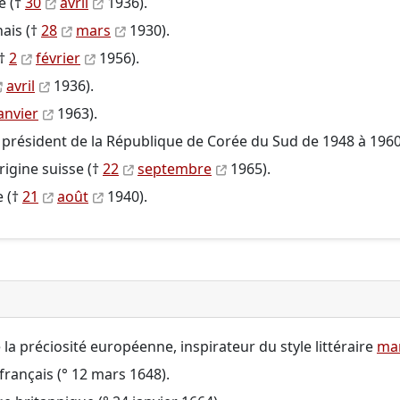
e (†
30
avril
1936).
nais (†
28
mars
1930).
(†
2
février
1956).
avril
1936).
anvier
1963).
 président de la République de Corée du Sud de 1948 à 1960
rigine suisse (†
22
septembre
1965).
e (†
21
août
1940).
e la préciosité européenne, inspirateur du style littéraire
ma
e français (° 12 mars 1648).