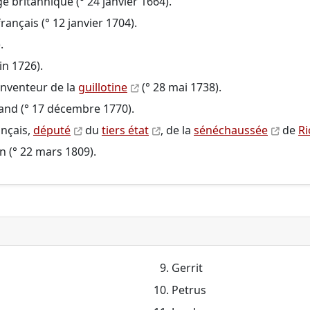
e britannique (° 24 janvier 1664).
français (° 12 janvier 1704).
.
in 1726).
 inventeur de la
guillotine
(° 28 mai 1738).
and (° 17 décembre 1770).
ançais,
député
du
tiers état
, de la
sénéchaussée
de
R
n (° 22 mars 1809).
Gerrit
Petrus