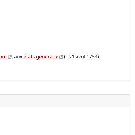
iom
, aux
états généraux
(° 21 avril 1753).