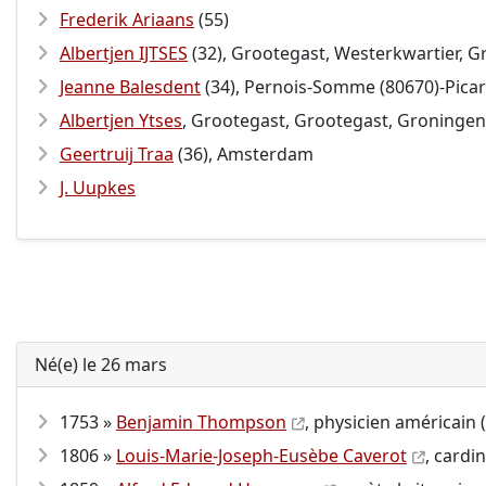
Frederik Ariaans
(55)
Albertjen IJTSES
(32), Grootegast, Westerkwartier, 
Jeanne Balesdent
(34), Pernois-Somme (80670)-Picar
Albertjen Ytses
, Grootegast, Grootegast, Groningen
Geertruij Traa
(36), Amsterdam
J. Uupkes
Né(e) le 26 mars
1753 »
Benjamin Thompson
, physicien américain 
1806 »
Louis-Marie-Joseph-Eusèbe Caverot
, cardi