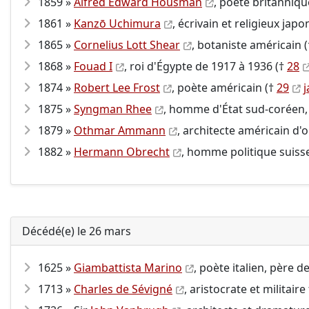
1859 »
Alfred Edward Housman
, poète britanniqu
1861 »
Kanzō Uchimura
, écrivain et religieux japo
1865 »
Cornelius Lott Shear
, botaniste américain 
1868 »
Fouad
I
, roi d'Égypte de 1917 à 1936 (†
28
1874 »
Robert Lee Frost
, poète américain (†
29
j
1875 »
Syngman Rhee
, homme d'État sud-coréen,
1879 »
Othmar Ammann
, architecte américain d'o
1882 »
Hermann Obrecht
, homme politique suiss
Décédé(e) le 26 mars
1625 »
Giambattista Marino
, poète italien, père d
1713 »
Charles de Sévigné
, aristocrate et militair