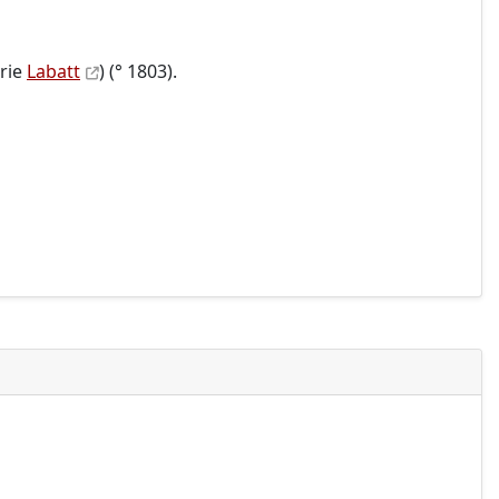
erie
Labatt
) (° 1803).