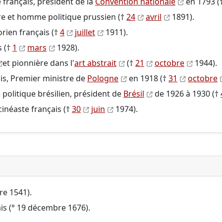
 français, président de la
Convention nationale
en 1793 (
aire et homme politique prussien (†
24
avril
1891).
torien français (†
4
juillet
1911).
s (†
1
mars
1928).
et pionnière dans l'
art abstrait
(†
21
octobre
1944).
is, Premier ministre de
Pologne
en 1918 (†
31
octobre
politique brésilien, président de
Brésil
de 1926 à 1930 (†
 cinéaste français (†
30
juin
1974).
re 1541).
ais (° 19 décembre 1676).