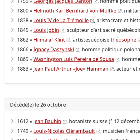
1759 »
Georges Jacques Danton
, homme politique
1800 »
Helmuth Karl Bernhard von Moltke
, milit
1838 »
Louis IV de La Trémoille
, aristocrate et his
1845 »
Louis Jobin
, sculpteur d'art sacré québécoi
1862 »
Hilma af Klint
, artistesuédoise,
théosophe
1866 »
Ignacy Daszynski
, homme politique polona
1869 »
Washington Luís Pereira de Sousa
, homme 
1883 »
Jean Paul Arthur «Joë» Hamman
, acteur et
Décédé(e) le 26 octobre
1612 »
Jean Bauhin
, botaniste suisse (° 12 décemb
1749 »
Louis-Nicolas Clérambault
, musicien franç