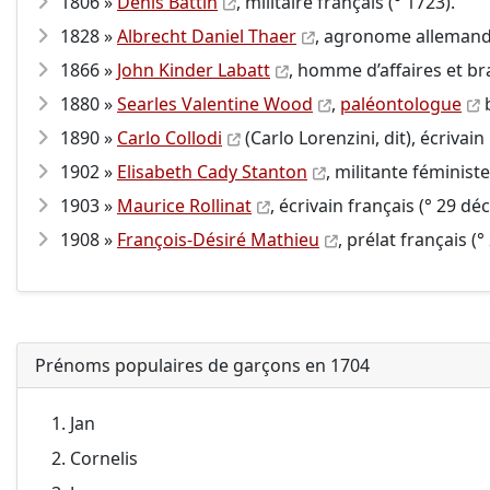
1806 »
Denis Battin
, militaire français (° 1723).
1828 »
Albrecht Daniel Thaer
, agronome allemand 
1866 »
John Kinder Labatt
, homme d’affaires et br
1880 »
Searles Valentine Wood
,
paléontologue
b
1890 »
Carlo Collodi
(Carlo Lorenzini, dit), écrivai
1902 »
Elisabeth Cady Stanton
, militante féminis
1903 »
Maurice Rollinat
, écrivain français (° 29 d
1908 »
François-Désiré Mathieu
, prélat français (
Prénoms populaires de garçons en 1704
Jan
Cornelis