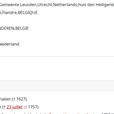
,Gemeente Leusden,Utrecht,Netherlands,huis den Heiligen
le,Flandre,BELGIQUE
ANDEREN,BELGIE
 Nederland
alien († 1627).
n (†
23 juillet
1757).