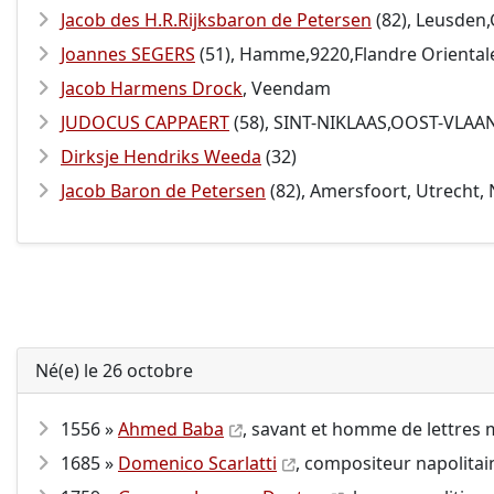
Jacob des H.R.Rijksbaron de Petersen
(82), Leusden
Joannes SEGERS
(51), Hamme,9220,Flandre Orienta
Jacob Harmens Drock
, Veendam
JUDOCUS CAPPAERT
(58), SINT-NIKLAAS,OOST-VLA
Dirksje Hendriks Weeda
(32)
Jacob Baron de Petersen
(82), Amersfoort, Utrecht,
Né(e) le 26 octobre
1556 »
Ahmed Baba
, savant et homme de lettres m
1685 »
Domenico Scarlatti
, compositeur napolitai