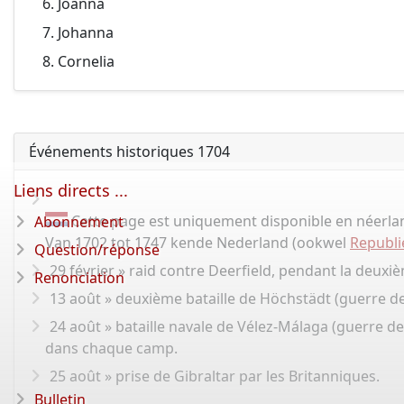
Joanna
Johanna
Cornelia
Événements historiques 1704
Liens directs ...
Cette page est uniquement disponible en néerla
Abonnement
Van 1702 tot 1747 kende Nederland (ookwel
Republi
Question/réponse
29 février » raid contre Deerfield, pendant la deuxi
Renonciation
13 août » deuxième bataille de Höchstädt (guerre d
24 août » bataille navale de Vélez-Málaga (guerre de
dans chaque camp.
25 août » prise de Gibraltar par les Britanniques.
Bulletin