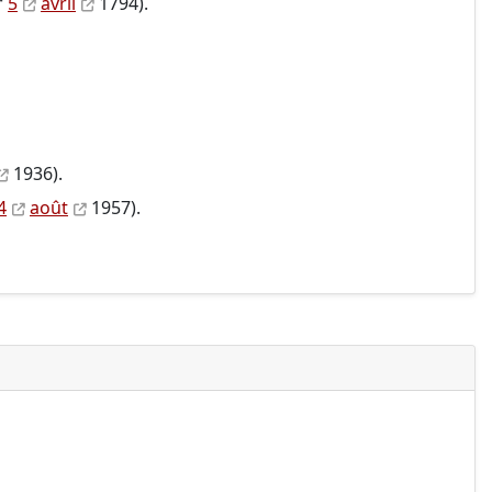
†
5
avril
1794).
1936).
4
août
1957).