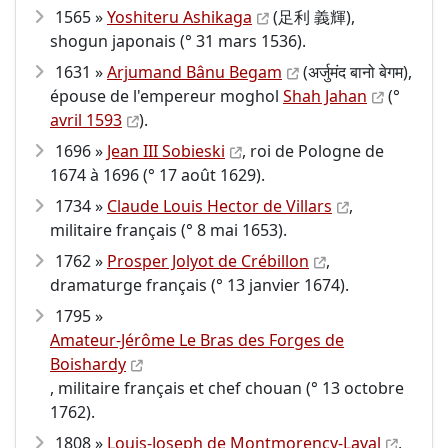
1565 »
Yoshiteru Ashikaga
(足利 義輝),
shogun japonais (° 31 mars 1536).
1631 »
Arjumand Bânu Begam
(अर्जुमंद बानो बेगम),
épouse de l'empereur moghol
Shah Jahan
(°
avril 1593
).
1696 »
Jean III Sobieski
, roi de Pologne de
1674 à 1696 (° 17 août 1629).
1734 »
Claude Louis Hector de Villars
,
militaire français (° 8 mai 1653).
1762 »
Prosper Jolyot de Crébillon
,
dramaturge français (° 13 janvier 1674).
1795 »
Amateur-Jérôme Le Bras des Forges de
Boishardy
, militaire français et chef chouan (° 13 octobre
1762).
1808 »
Louis-Joseph de Montmorency-Laval
,