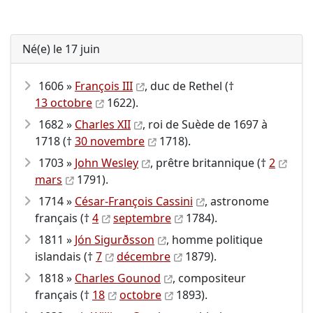
Né(e) le 17 juin
1606 »
François III
, duc de Rethel (†
13 octobre
1622).
1682 »
Charles XII
, roi de Suède de 1697 à
1718 (†
30 novembre
1718).
1703 »
John Wesley
, prêtre britannique (†
2
mars
1791).
1714 »
César-François Cassini
, astronome
français (†
4
septembre
1784).
1811 »
Jón Sigurðsson
, homme politique
islandais (†
7
décembre
1879).
1818 »
Charles Gounod
, compositeur
français (†
18
octobre
1893).