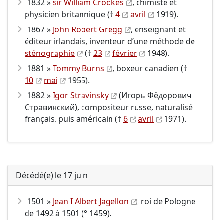
1832 »
sir William Crookes
, chimiste et
physicien britannique (†
4
avril
1919).
1867 »
John Robert Gregg
, enseignant et
éditeur irlandais, inventeur d’une méthode de
sténographie
(†
23
février
1948).
1881 »
Tommy Burns
, boxeur canadien (†
10
mai
1955).
1882 »
Igor Stravinsky
(Игорь Фёдорович
Стравинский), compositeur russe, naturalisé
français, puis américain (†
6
avril
1971).
Décédé(e) le 17 juin
1501 »
Jean
I
Albert Jagellon
, roi de Pologne
de 1492 à 1501 (° 1459).