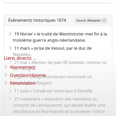
Événements historiques 1674
Source: Wikipedia
19 février » le traité de Westminster met fin à la
troisième guerre anglo-néerlandaise.
11 mars » prise de Vesoul, par le duc de
Navailles.
Liens directs ...
21 mai » élection de Jean III Sobieski comme roi
Abonnement
de Pologne.
Question/réponse
6 juin » Shivâjî Bhonsla est couronné roi
(mahârâj) à Raigarh.
Renonciation
11 août » Condé est victorieux à Seneffe.
27 novembre » exécution des membres du
complot de Latréaumont, qui devait établir une
république en Normandie et la soulever contre