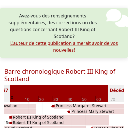
Avez-vous des renseignements
supplémentaires, des corrections ou des
questions concernant Robert III King of
Scotland?
L'auteur de cette publication aimerait avoir de vos
nouvelles!
Barre chronologique Robert III King of
Scotland
1337
Décédé(e
0
10
10
20
30
40
50
60
70
8
 Rowallan
Princess Margaret Stewart
Princess Mary Stewart
Robert III King of Scotland
 of Scotland
Robert III King of Scotland