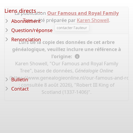
Liens directs ...
La publication
Our Famous and Royal Family
Tree
a été préparée par
Karen Showell
.
Abonnement
contacter l'auteur
Question/réponse
Renonciation
Lors de la copie des données de cet arbre
généalogique, veuillez inclure une référence à
l'origine:
Karen Showell, "Our Famous and Royal Family
Tree", base de données,
Généalogie Online
(
https://www.genealogieonline.nl/our-famous-and-roya
Bulletin
: consultée 8 août 2026), "Robert III King of
Contact
Scotland (1337-1406)".