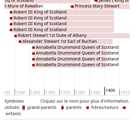
 King of Scotland
James I King of S
beth Mure of Rowallan
Princess Mary Stewart
Robert III King of Scotland
Robert III King of Scotland
Robert III King of Scotland
Robert III King of Scotland
Robert Stewart 1st Duke of Albany
Alexander Stewart 1st Earl of Buchan
Annabella Drummond Queen of Scotland
Annabella Drummond Queen of Scotland
Annabella Drummond Queen of Scotland
Annabella Drummond Queen of Scotland
1400
1330
1340
1350
1360
1370
1380
1390
1410
Symboles
Cliquez sur le nom pour plus d'information.
utilisés:
grand-parents
parents
frères/soeurs
enfants