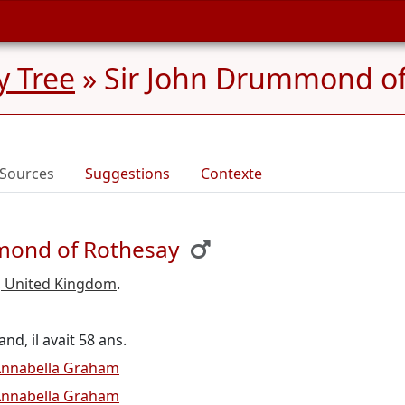
y Tree
»
Sir John Drummond of
Sources
Suggestions
Contexte
mond of Rothesay
d, United Kingdom
.
nd, il avait 58 ans.
nnabella Graham
nnabella Graham