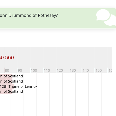
r John Drummond of Rothesay?
) ( an)
80
90
100
110
120
130
140
150
160
 of Scotland
 of Scotland
12th Thane of Lennox
 of Scotland