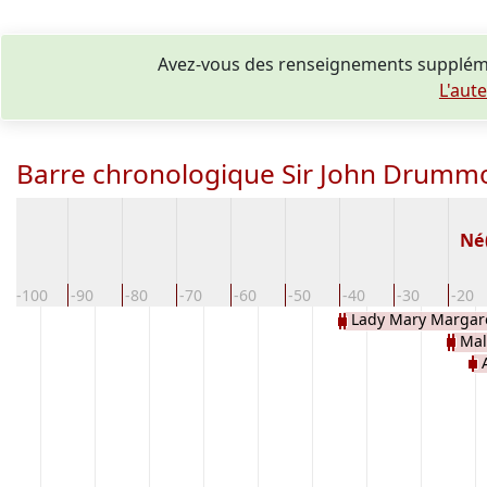
Avez-vous des renseignements suppléme
L'aut
Barre chronologique Sir John Drumm
Né
-100
-90
-80
-70
-60
-50
-40
-30
-20
Lady Mary Margar
Mal
Drum