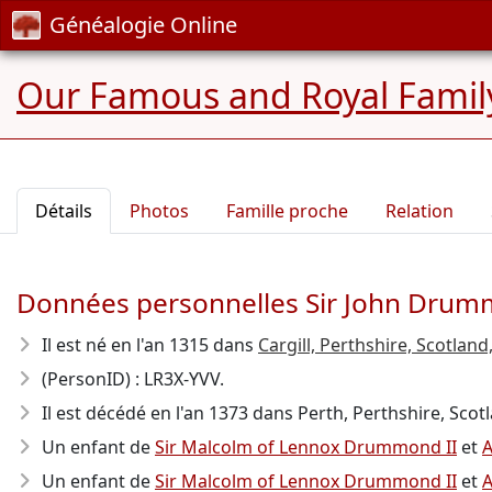
Généalogie Online
Our Famous and Royal Famil
Détails
Photos
Famille proche
Relation
Données personnelles Sir John Drum
Il est né en l'an 1315
dans
Cargill, Perthshire, Scotlan
(PersonID) : LR3X-YVV.
Il est décédé en l'an 1373
dans Perth, Perthshire, Scotla
Un enfant de
Sir Malcolm of Lennox Drummond II
et
A
Un enfant de
Sir Malcolm of Lennox Drummond II
et
A