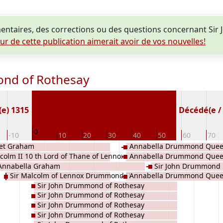
ntaires, des corrections ou des questions concernant Si
eur de cette publication aimerait avoir de vos nouvelles!
ond of Rothesay
(e) 1315
Décédé(e / s
0
-10
10
20
30
40
50
60
70
et Graham
Annabella Drummond Queen
colm II 10 th Lord of Thane of Lennox
Annabella Drummond Queen
Annabella Graham
Sir John Drummond 
mond
Sir Malcolm of Lennox Drummond II
Annabella Drummond Queen
Sir John Drummond of Rothesay
Sir John Drummond of Rothesay
Sir John Drummond of Rothesay
Sir John Drummond of Rothesay