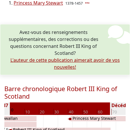
Princess Mary Stewart
1378-1457
Avez-vous des renseignements
supplémentaires, des corrections ou des
questions concernant Robert III King of
Scotland?
L'auteur de cette publication aimerait avoir de vos
nouvelles!
Barre chronologique Robert III King of
Scotland
1337
Décédé(e
0
10
10
20
30
40
50
60
70
8
 Rowallan
Princess Mary Stewart
 of Scotland
Robert III King of Scotland