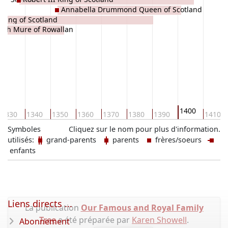
Annabella Drummond Queen of Scotland
 King of Scotland
beth Mure of Rowallan
1400
1330
1340
1350
1360
1370
1380
1390
1410
Symboles
Cliquez sur le nom pour plus d'information.
utilisés:
grand-parents
parents
frères/soeurs
enfants
Liens directs ...
La publication
Our Famous and Royal Family
Tree
a été préparée par
Karen Showell
.
Abonnement