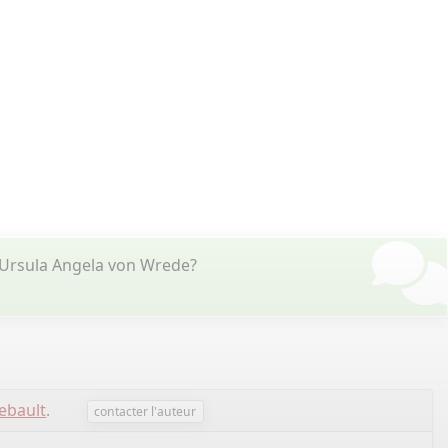
 Ursula Angela von Wrede?
ebault
.
contacter l'auteur