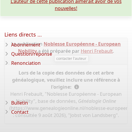
L'auteur de cette publication aimerait avoir de vos
nouvelles!
Liens directs ...
La publication
Noblesse Européenne - European
Abonnement
Nobility
a été préparée par
Henri Frebault
.
Question/réponse
contacter l'auteur
Renonciation
Lors de la copie des données de cet arbre
généalogique, veuillez inclure une référence à
l'origine:
Henri Frebault, "Noblesse Européenne - European
Nobility", base de données,
Généalogie Online
Bulletin
(
https://www.genealogieonline.nl/noblesse-europeen
Contact
: consultée 9 août 2026), "Jobst von Landsberg".