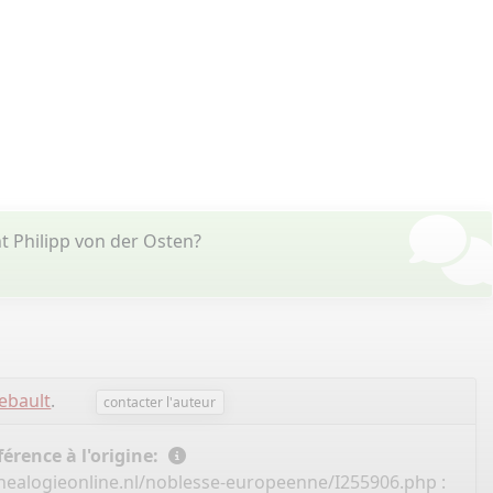
 Philipp von der Osten?
ebault
.
contacter l'auteur
érence à l'origine:
nealogieonline.nl/noblesse-europeenne/I255906.php
: