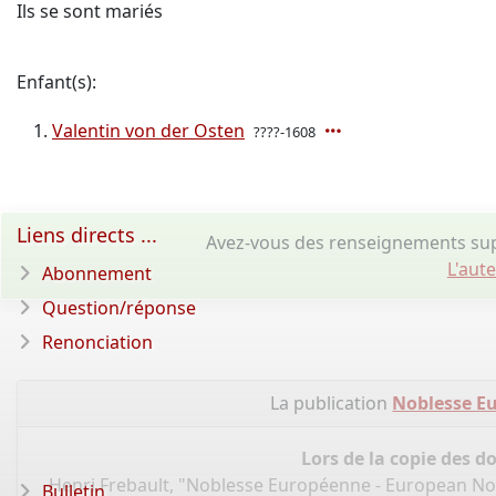
Ils se sont mariés
Enfant(s):
Valentin von der Osten
????-1608
Liens directs ...
Avez-vous des renseignements sup
L'aut
Abonnement
Question/réponse
Renonciation
La publication
Noblesse Eu
Lors de la copie des d
Henri Frebault, "Noblesse Européenne - European Nob
Bulletin