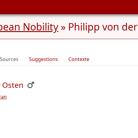
ean Nobility
»
Philipp von de
Sources
Suggestions
Contexte
r Osten
zan