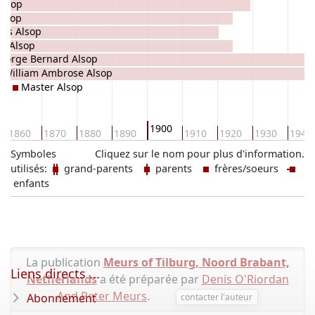
Alsop
Alsop
as Alsop
y Alsop
eorge Bernard Alsop
William Ambrose Alsop
Master Alsop
1900
1860
1870
1880
1890
1910
1920
1930
1940
Symboles
Cliquez sur le nom pour plus d'information.
utilisés:
grand-parents
parents
frères/soeurs
enfants
La publication
Meurs of Tilburg, Noord Brabant,
Liens directs ...
Netherlands
a été préparée par
Denis O'Riordan
And Peter Meurs
.
Abonnement
contacter l'auteur