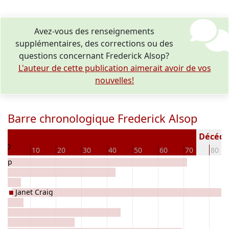
Avez-vous des renseignements
supplémentaires, des corrections ou des
questions concernant Frederick Alsop?
L'auteur de cette publication aimerait avoir de vos
nouvelles!
Barre chronologique Frederick Alsop
0
Décédé(e
0
10
20
30
40
50
60
70
80
lsop
Janet Craig