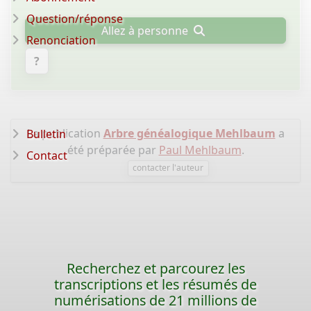
Question/réponse
Allez à personne
Renonciation
?
La publication
Arbre généalogique Mehlbaum
a
Bulletin
été préparée par
Paul Mehlbaum
.
Contact
contacter l'auteur
Recherchez et parcourez les
transcriptions et les résumés de
numérisations de 21 millions de