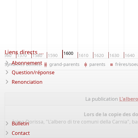
Liens directs ...
1600
1560
1570
1580
1590
1610
1620
1630
1640
Abonnement
Symboles utilisés:
grand-parents
parents
frères/so
Question/réponse
Renonciation
La publication
L'alber
Lors de la copie des d
Igino Dorissa, "L'albero di tre comuni della Carnia", 
Bulletin
Contact