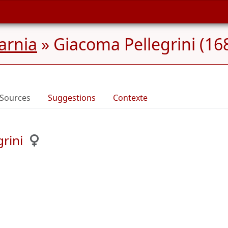
Carnia
»
Giacoma Pellegrini (16
Sources
Suggestions
Contexte
rini