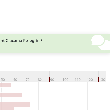
nt Giacoma Pellegrini?
50
60
70
80
90
100
110
120
130