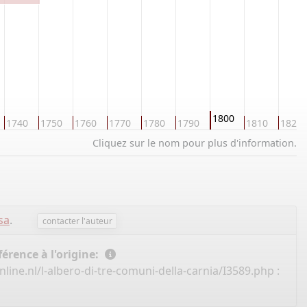
1800
1740
1750
1760
1770
1780
1790
1810
1820
Cliquez sur le nom pour plus d'information.
sa
.
contacter l'auteur
érence à l'origine:
ine.nl/l-albero-di-tre-comuni-della-carnia/I3589.php
: