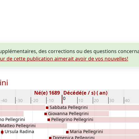
pplémentaires, des corrections ou des questions concerna
eur de cette publication aimerait avoir de vos nouvelles!
ini
Né(e) 1689
Décédé(e / s) ( an)
0
-40
-30
-20
-10
10
20
30
40
Sabbata Pellegrini
Giovanna Pellegrini
no Pellegrini
Pellegrino Pellegrini
Matteo Pellegrini
Ursula Radina
Maria Pellegrini
Domenica Pellegrini