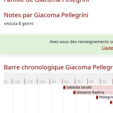
Notes par Giacoma Pellegrini
vissuta 8 giorni
Avez-vous des renseignements su
L'aut
Barre chronologique Giacoma Pellegr
-130
-120
-110
-100
-90
-80
-70
-60
-50
Sabbata Iacotti
Giovanni Radina
Pellegri