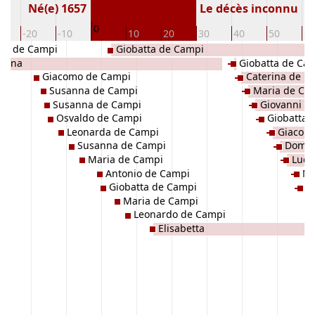
Né(e) 1657
Le décès inconnu
0
0
-20
-10
10
20
30
40
50
60
ni de Campi
Giobatta de Campi
erina
Giobatta de Ca
Giacomo de Campi
Caterina de C
Susanna de Campi
Maria de Ca
Susanna de Campi
Giovanni O
Osvaldo de Campi
Giobatta 
Leonarda de Campi
Giacom
Susanna de Campi
Domen
Maria de Campi
Luci
Antonio de Campi
NN
Giobatta de Campi
G
Maria de Campi
Leonardo de Campi
Elisabetta