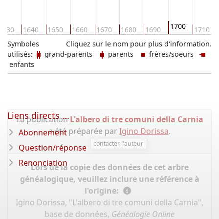
1700
1630
1640
1650
1660
1670
1680
1690
1710
Symboles
Cliquez sur le nom pour plus d'information.
utilisés:
grand-parents
parents
frères/soeurs
enfants
Liens directs ...
La publication
L'albero di tre comuni della Carnia
a été préparée par
Igino Dorissa
.
Abonnement
contacter l'auteur
Question/réponse
Renonciation
Lors de la copie des données de cet arbre
généalogique, veuillez inclure une référence à
l'origine:
Igino Dorissa, "L'albero di tre comuni della Carnia",
base de données,
Généalogie Online