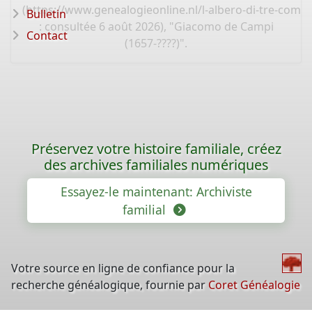
(
https://www.genealogieonline.nl/l-albero-di-tre-comun
Bulletin
: consultée 6 août 2026), "Giacomo de Campi
Contact
(1657-????)".
Préservez votre histoire familiale, créez
des archives familiales numériques
Essayez-le maintenant: Archiviste
familial
Votre source en ligne de confiance pour la
recherche généalogique, fournie par
Coret Généalogie