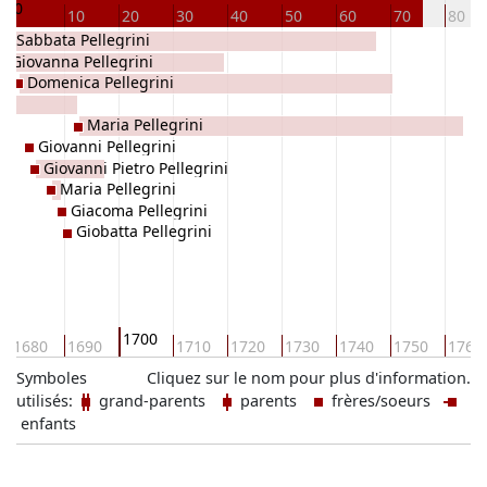
0
10
20
30
40
50
60
70
80
Sabbata Pellegrini
Giovanna Pellegrini
Domenica Pellegrini
Maria Pellegrini
Giovanni Pellegrini
Giovanni Pietro Pellegrini
Maria Pellegrini
Giacoma Pellegrini
Giobatta Pellegrini
1700
1680
1690
1710
1720
1730
1740
1750
1760
Symboles
Cliquez sur le nom pour plus d'information.
utilisés:
grand-parents
parents
frères/soeurs
enfants