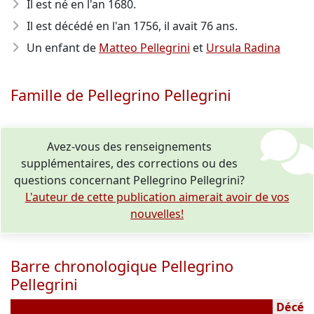
Il est né en l'an 1680
.
Il est décédé en l'an 1756
, il avait 76 ans.
Un enfant de
Matteo Pellegrini
et
Ursula Radina
Famille de Pellegrino Pellegrini
Avez-vous des renseignements
supplémentaires, des corrections ou des
questions concernant Pellegrino Pellegrini?
L'auteur de cette publication aimerait avoir de vos
nouvelles!
Barre chronologique Pellegrino
Pellegrini
0
Décédé(