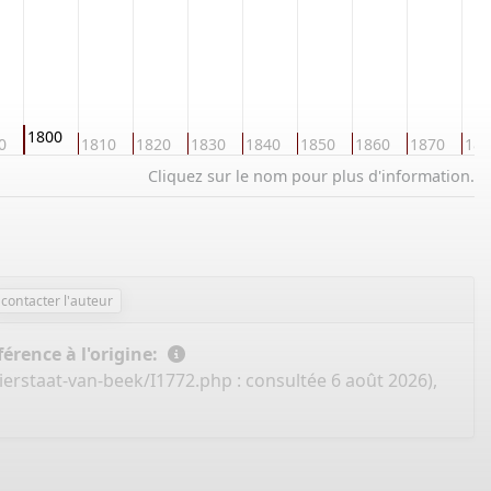
1800
0
1810
1820
1830
1840
1850
1860
1870
188
Cliquez sur le nom pour plus d'information.
contacter l'auteur
érence à l'origine:
ierstaat-van-beek/I1772.php
: consultée 6 août 2026),