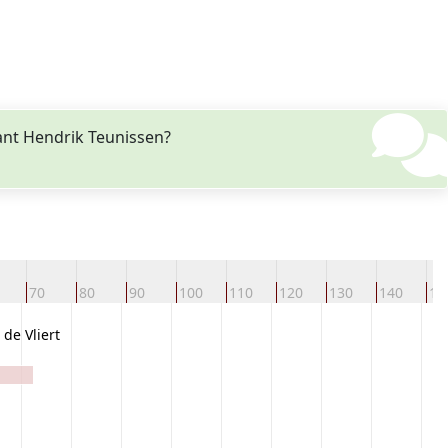
ant Hendrik Teunissen?
70
80
90
100
110
120
130
140
15
de Vliert