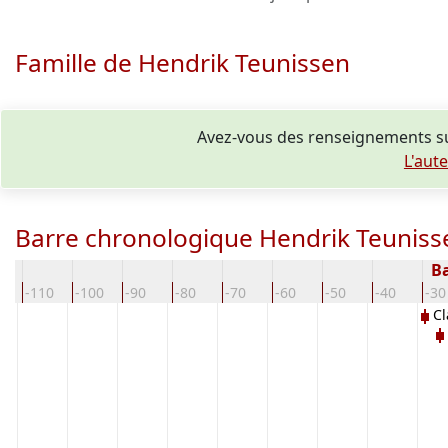
Famille de Hendrik Teunissen
Avez-vous des renseignements su
L'aut
Barre chronologique Hendrik Teuniss
Ba
0
-110
-100
-90
-80
-70
-60
-50
-40
-30
Cl