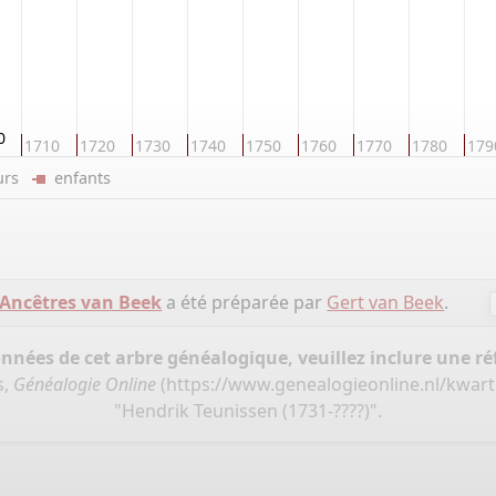
0
1710
1720
1730
1740
1750
1760
1770
1780
179
eurs
enfants
Ancêtres van Beek
a été préparée par
Gert van Beek
.
onnées de cet arbre généalogique, veuillez inclure une réf
s,
Généalogie Online
(
https://www.genealogieonline.nl/kwart
"Hendrik Teunissen (1731-????)".