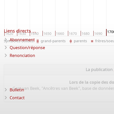
Liens directs ...
170
0
1620
1630
1640
1650
1660
1670
1680
1690
Abonnement
Symboles utilisés:
grand-parents
parents
frères/so
Question/réponse
Renonciation
La publication
Lors de la copie des d
Gert van Beek, "Ancêtres van Beek", base de donnée
Bulletin
Contact