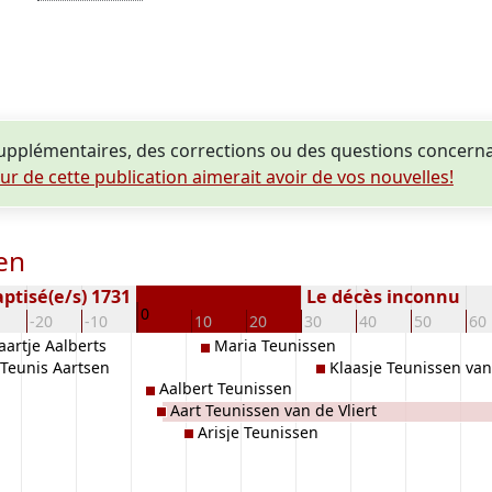
pplémentaires, des corrections ou des questions concern
eur de cette publication aimerait avoir de vos nouvelles!
en
ptisé(e/s) 1731
Le décès inconnu
0
-20
-10
10
20
30
40
50
60
aartje Aalberts
Maria Teunissen
Teunis Aartsen
Klaasje Teunissen van 
Aalbert Teunissen
Aart Teunissen van de Vliert
Arisje Teunissen